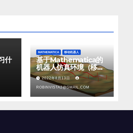
MATHEMATICA
移动机器人
习什
基于Mathematica的
机器人仿真环境（移动
机器人篇）
2022年8月13日
ROBINVISTA2@GMAIL.COM