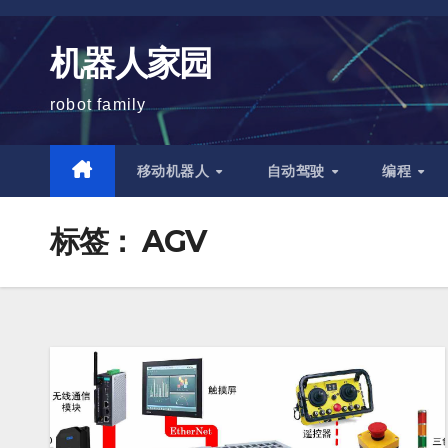
跳
至
机器人家园
内
容
robot family
移动机器人
自动驾驶
编程
标签：
AGV